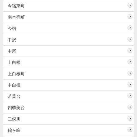
今宿東町
南本宿町
今宿
中沢
中尾
上白根
上白根町
中白根
若葉台
四季美台
二俣川
鶴ヶ峰