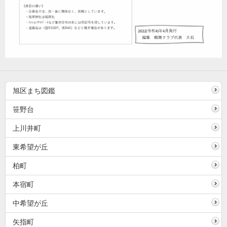
旭区まち図鑑
笹野台
上川井町
東希望が丘
柏町
本宿町
中希望が丘
矢指町