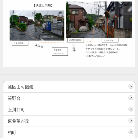
旭区まち図鑑
笹野台
上川井町
東希望が丘
柏町