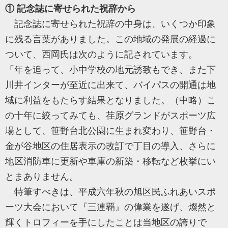
① 記念誌に寄せられた祝辞から
記念誌に寄せられた祝辞の中身は、いくつか印象
に残る言葉がありました。この地域の発展の経過に
ついて、西岡氏は次のように記されています。
「年を追って、小中学校の地元誘致もでき、また下
川井インターが至近に出来て、バイパスの開通は地
域に利益をもたらす結果となりました。（中略）こ
の十年に絞ってみても、荏原グランドがスポーツ広
場として、笹野台北公園に生まれ変わり、笹野台・
金が谷地区の住居表示の改訂で丁目の導入、さらに
地区消防車に更新や車庫の新築・移転など枚挙にい
とまありません。
特筆すべきは、平成六年秋の旭区民ふれあいスポ
ーツ大会において『三連覇』の偉業を遂げ、燦然と
輝くトロフィーを手にしたことは当地区の誇りで