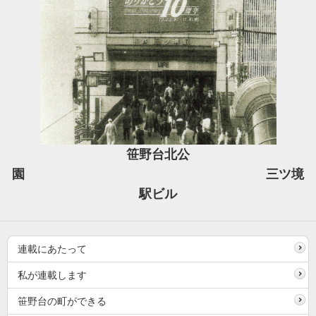
笹野台北公
園
三ツ境
駅ビル
連載にあたって
私が連載します
笹野台の町ができる